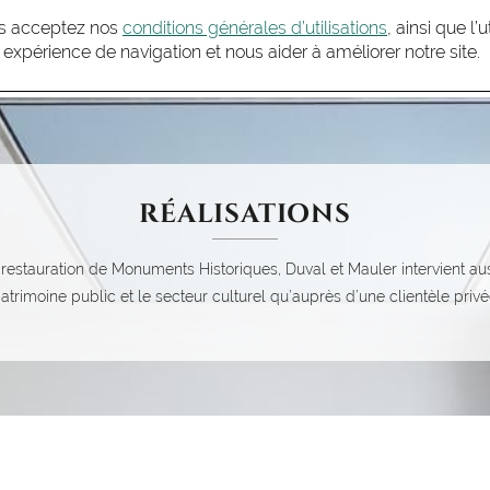
ous acceptez nos
conditions générales d’utilisations
, ainsi que l’
 expérience de navigation et nous aider à améliorer notre site.
ENU DUVAL ET MAULER
LIER
SAVOIR-FAIRE
LES HOMMES
RÉALISATIONS
ACTUALITÉS
R
RÉALISATIONS
restauration de Monuments Historiques, Duval et Mauler intervient au
atrimoine public et le secteur culturel qu’auprès d’une clientèle privé