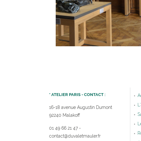
PAGINATION
* ATELIER PARIS - CONTACT :
A
L
16-18 avenue Augustin Dumont
S
92240 Malakoff
L
01 49 66 21 47
-
R
contact@duvaletmauler.f
r