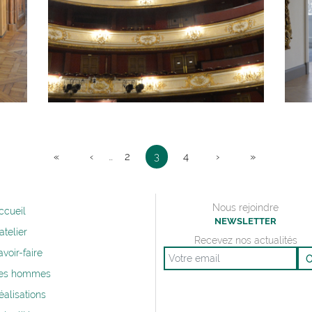
«
‹
…
2
3
4
›
»
«
‹
›
»
Nous rejoindre
ccueil
NEWSLETTER
’atelier
Recevez nos actualités
avoir-faire
Email
es hommes
éalisations