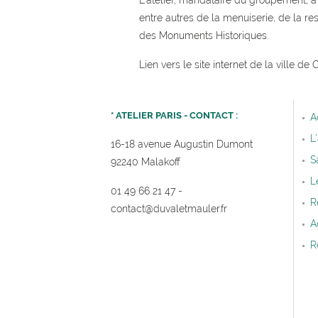
L’atelier, mandataire du groupement, a
entre autres de la menuiserie, de la res
des Monuments Historiques.
Lien vers le site internet de la ville de
* ATELIER PARIS - CONTACT :
A
L
16-18 avenue Augustin Dumont
S
92240 Malakoff
L
01 49 66 21 47
-
R
contact@duvaletmauler.f
r
A
R