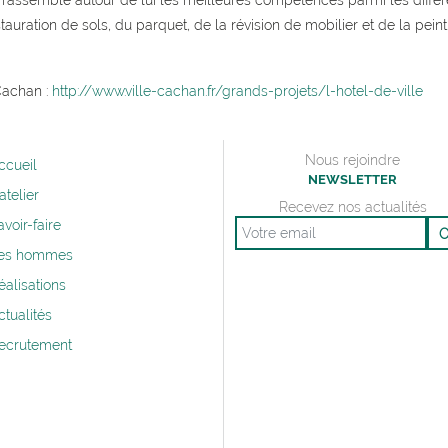
 rassemblé autour de lui les meilleures compétences parmi les différ
tauration de sols, du parquet, de la révision de mobilier et de la peintu
 Cachan :
http://www.ville-cachan.fr/grands-projets/l-hotel-de-ville
Nous rejoindre
ccueil
NEWSLETTER
’atelier
Recevez nos actualités
avoir-faire
Email
es hommes
éalisations
ctualités
ecrutement