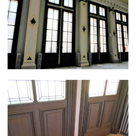
* ATELIER PARIS - CONTACT :
16-18 avenue Augustin Dumont
92240 Malakoff
01 49 66 21 47
-
contact@duvaletmauler.f
r