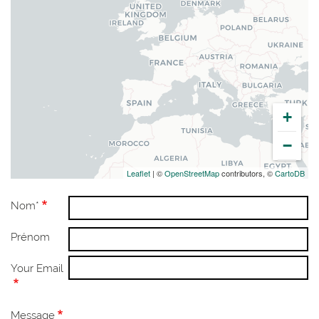
+
−
Leaflet
| ©
OpenStreetMap
contributors, ©
CartoDB
Nom*
Prénom
Your Email
Message