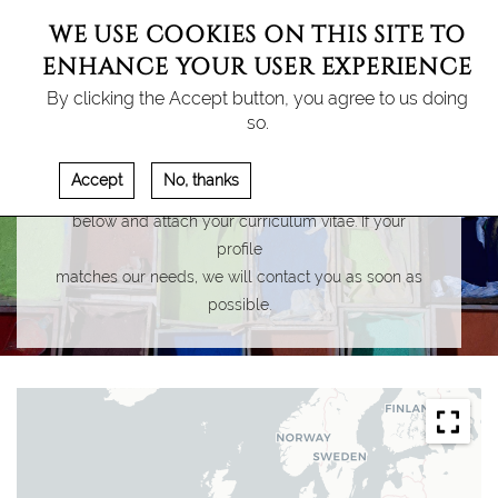
WE USE COOKIES ON THIS SITE TO
ENHANCE YOUR USER EXPERIENCE
By clicking the Accept button, you agree to us doing
so.
CONTACT
Accept
No, thanks
You'd like to join our team? Please fill out the form
below and attach your curriculum vitae. If your
profile
matches our needs, we will contact you as soon as
possible.