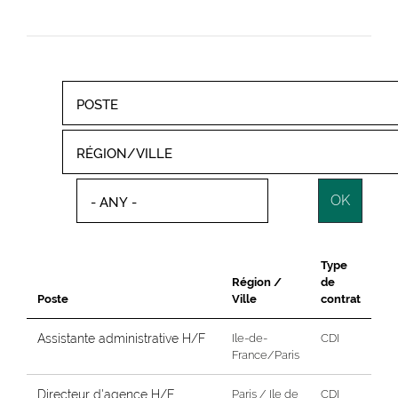
Type
Région /
de
Poste
Ville
contrat
Assistante administrative H/F
Ile-de-
CDI
France/Paris
Directeur d'agence H/F
Paris / Ile de
CDI